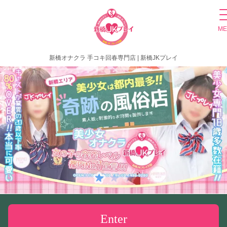
ME
新橋オナクラ 手コキ回春専門店 | 新橋JKプレイ
Enter