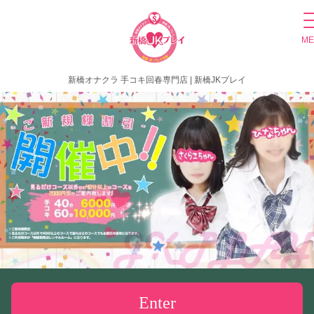
ME
新橋オナクラ 手コキ回春専門店 | 新橋JKプレイ
Enter