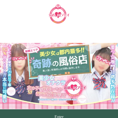
MENU
新橋オナクラ 手コキ回春専門店 | 新橋JKプレイ
Enter