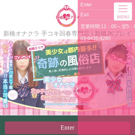
ME
新橋オナクラ 手コキ回春専門店 | 新橋JKプレイ
Enter