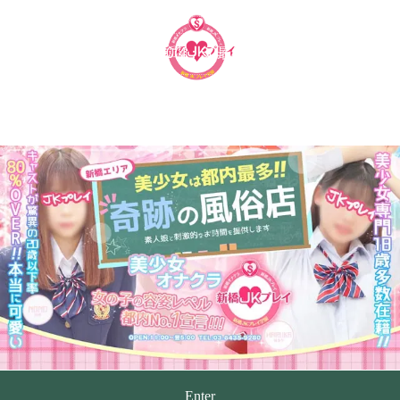
ME
新橋オナクラ 手コキ回春専門店 | 新橋JKプレイ
Enter